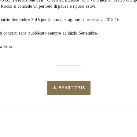
to con l’esecuzione dell’ “Orfeo ed Euridice” di C.W. Gluck al Teatro Olimp
 Rocco si concede un periodo di pausa e riposo estivi.
ad inizio Settembre 2015 per la nuova stagione concertistica 2015-16.
mi concerti sara’ pubblicato sempre ad inizio Settembre.
la Schola.
SHARE THIS