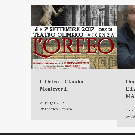
L’Orfeo – Claudio
Oma
Monteverdi
Edi
MAG
23 giugno 2017
By
Federico Timillero
5 apr
By
Fe