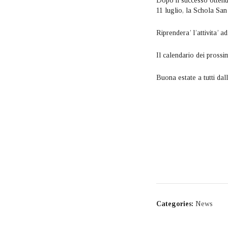
Dopo il successo ottenu
11 luglio, la Schola San
Riprendera’ l’attivita’ 
Il calendario dei prossi
Buona estate a tutti dal
Categories:
News